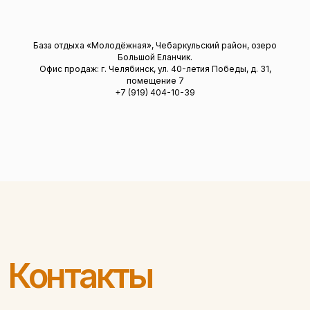
База отдыха «Молодёжная», Чебаркульский район, озеро
Большой Еланчик.
Офис продаж: г. Челябинск, ул. 40-летия Победы, д. 31,
помещение 7
+7
(919)
404-10-39
Контакты
Где мы находимся
Озеро Большой Еланчик,
смотреть на карте
+7 (919) 404-10-39
Позвоните нам по
телефону ответим на
все вопросы
Офис продаж
г. Челябинск, ул. 40-летия