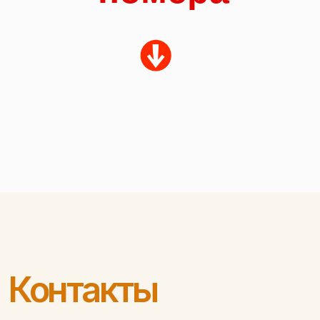
Контакты
Где мы находимся
Озеро Большой Еланчик,
смотреть на карте
+7 (919) 404-10-39
Позвоните нам по
телефону ответим на
все вопросы
Офис продаж
г. Челябинск, ул. 40-летия